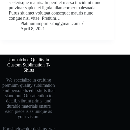
scelerisque mauris. Imperdiet massa tincidunt nunc
pulvinar sapien et ligula ullamcorper malesuada.
Purus sit amet volutpat consequat mauris nunc
congue nisi vitae. Pretium…
Platinumimprints25@gmail.com
April 8, 2021
Unmatched Quality in
Custom Sublimation T-
Shirts
We specialize in crafting
premium-quality sublimation
and personalized t-shirts that
stand out. Our attention to
detail, vibrant prints, and
durable materials ensure
each piece is as unique as
your vision.
For single-color designs, we