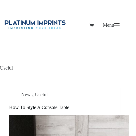
Skip
to
content
Menu
Shopping
cart
Useful
News
,
Useful
How To Style A Console Table